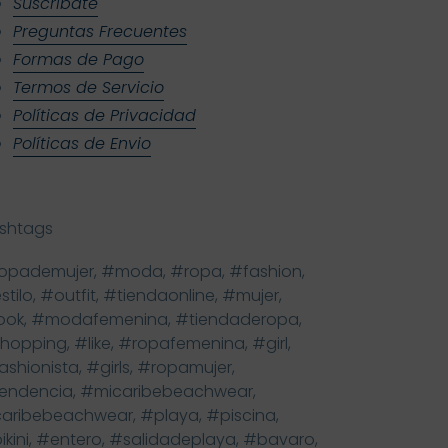
Suscríbate
Preguntas Frecuentes
Formas de Pago
Termos de Servicio
Políticas de Privacidad
Políticas de Envio
shtags
opademujer, #moda, #ropa, #fashion,
stilo, #outfit, #tiendaonline, #mujer,
ook, #modafemenina, #tiendaderopa,
hopping, #like, #ropafemenina, #girl,
ashionista, #girls, #ropamujer,
endencia, #micaribebeachwear,
aribebeachwear, #playa, #piscina,
ikini, #entero, #salidadeplaya, #bavaro,