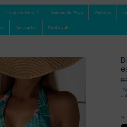
Trajes de Baño
Salidas de Playa
Vestidos
J
es
Accesorios
Petite Jolie
B
e
Pr
RD
ha
Im
ca
Tal
Tal