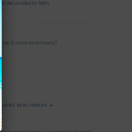
tilo del producto:
Bikini
rca:
{Caribe Beachwear}
ARIBE BEACHWEAR ☀️