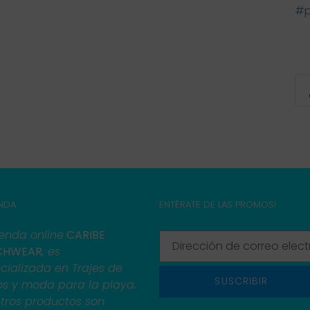
#p
ENDA
ENTÉRATE DE LAS PROMOS!
ienda online
CARIBE
CHWEAR
, es
cializada en Trajes de
SUSCRIBIR
s y moda para la playa.
tros productos son