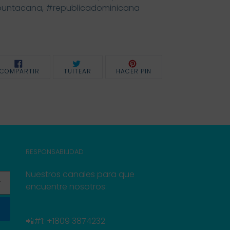
untacana, #republicadominicana
COMPARTIR
TUITEAR
PINEAR
COMPARTIR
TUITEAR
HACER PIN
EN
EN
EN
FACEBOOK
TWITTER
PINTEREST
RESPONSABILIDAD
Nuestros canales para que
encuentre nosotros:
📲#1: +1809 3874232