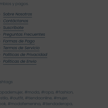
mbios y pagos.
Sobre Nosotros
Contáctanos
Suscríbate
Preguntas Frecuentes
Formas de Pago
Termos de Servicio
Políticas de Privacidad
Políticas de Envio
shtags
opademujer, #moda, #ropa, #fashion,
stilo, #outfit, #tiendaonline, #mujer,
ook, #modafemenina, #tiendaderopa,