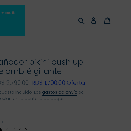
umpsuit
Buscar
Ingresar
Carrito
añador bikini push up
e ombré girante
ecio
$ 2,790.00
Precio
RD$ 1,790.00
Oferta
bitual
de
puesto incluido. Los
gastos de envío
se
lculan en la pantalla de pagos.
oferta
la
la