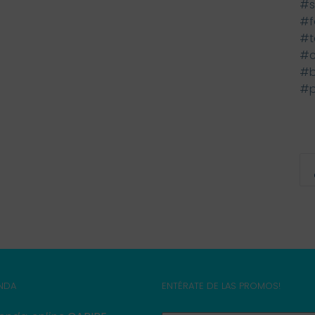
#s
#f
#t
#c
#b
#p
ENDA
ENTÉRATE DE LAS PROMOS!