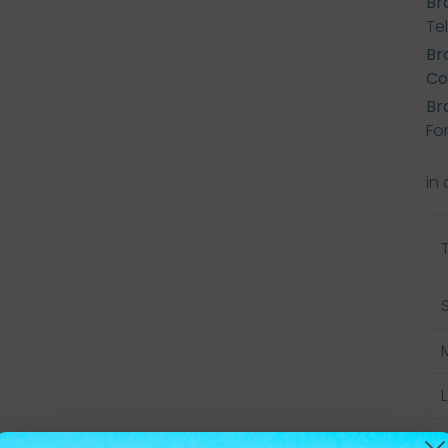
Bra
Tel
Bra
Co
Bra
Fo
in 
L