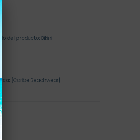
tilo del producto:
Bikini
rca:
{Caribe Beachwear}