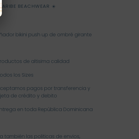
ARIBE BEACHWEAR ☀️
ñador bikini push up de ombré girante
Productos de altisima calidad
Todos los Sizes
Aceptamos pagos por transferencia y
rjeta de crédito y debito
Entrega en toda República Dominicana
a también las politicas de envios,