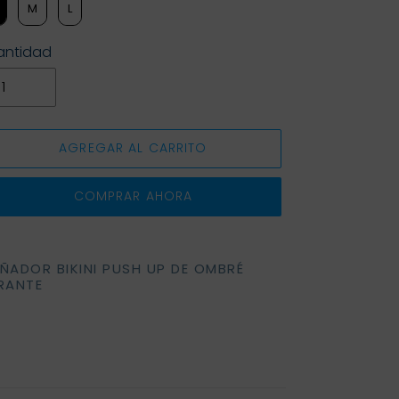
M
L
antidad
AGREGAR AL CARRITO
COMPRAR AHORA
regando
ÑADOR BIKINI PUSH UP DE OMBRÉ
RANTE
oducto
rito
mpra