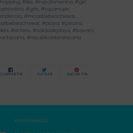
hopping, #like, #ropafemenina, #girl,
ashionista, #girls, #ropamujer,
endencia, #micaribebeachwear,
aribebeachwear, #playa, #piscina,
ikini, #entero, #salidadeplaya, #bavaro,
untacana, #republicadominicana
COMPARTIR
TUITEAR
PINEAR
COMPARTIR
TUITEAR
HACER PIN
EN
EN
EN
FACEBOOK
TWITTER
PINTEREST
RESPONSABILIDAD