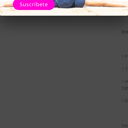
Suscríbete
⛱C
Ba
> 
> 
> 
ta
> 
Ve