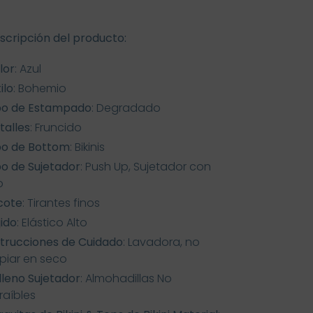
scripción del producto:
lor
: Azul
ilo
: Bohemio
po de Estampado
: Degradado
talles
: Fruncido
po de Bottom
: Bikinis
po de Sujetador
: Push Up, Sujetador con
o
cote
: Tirantes finos
jido
: Elástico Alto
strucciones de Cuidado
: Lavadora, no
mpiar en seco
lleno Sujetador
: Almohadillas No
raíbles