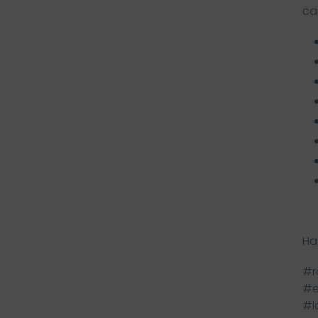
ca
Ha
#r
#e
#l