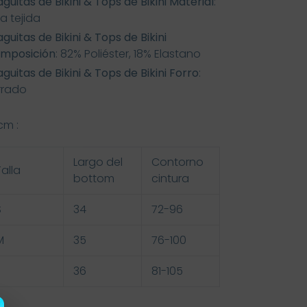
guitas de Bikini & Tops de Bikini Material
:
a tejida
guitas de Bikini & Tops de Bikini
mposición
: 82% Poliéster, 18% Elastano
guitas de Bikini & Tops de Bikini Forro
:
rrado
cm :
Largo del
Contorno
Talla
bottom
cintura
S
34
72-96
M
35
76-100
36
81-105