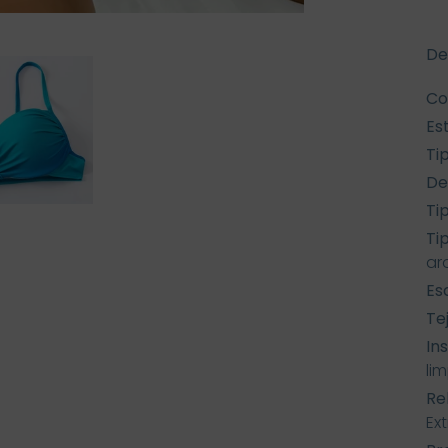
De
Co
Est
Ti
De
Ti
Ti
ar
Es
Te
In
li
Re
Ext