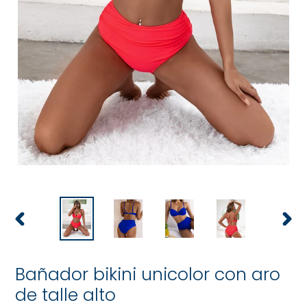
ANTERIOR
SIGU
DIAPOSITIVA
DIAP
Bañador bikini unicolor con aro
de talle alto