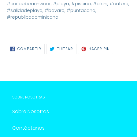
#caribebeachwear, #playa, #piscina, #bikini, #entero,
#salidadeplaya, #bavaro, #puntacana,
#republicadominicana
COMPARTIR
TUITEAR
HACER PIN
COMPARTIR
TUITEAR
PINEAR
EN
EN
EN
FACEBOOK
TWITTER
PINTEREST
SOBRE NOSOTRAS
Sobre Nosotras
Contáctanos