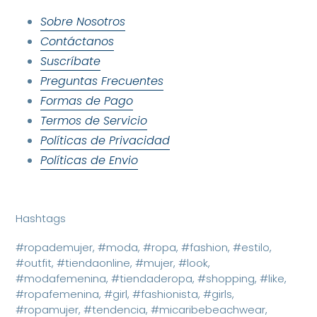
Sobre Nosotros
Contáctanos
Suscríbate
Preguntas Frecuentes
Formas de Pago
Termos de Servicio
Políticas de Privacidad
Políticas de Envio
Hashtags
#ropademujer, #moda, #ropa, #fashion, #estilo,
#outfit, #tiendaonline, #mujer, #look,
#modafemenina, #tiendaderopa, #shopping, #like,
#ropafemenina, #girl, #fashionista, #girls,
#ropamujer, #tendencia, #micaribebeachwear,