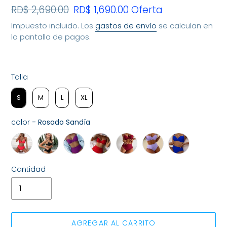
Precio
RD$ 2,690.00
Precio
RD$ 1,690.00
Oferta
habitual
de
Impuesto incluido. Los
gastos de envío
se calculan en
oferta
la pantalla de pagos.
Talla
Talla
S
M
L
XL
color
-
Rosado Sandía
color
Cantidad
AGREGAR AL CARRITO