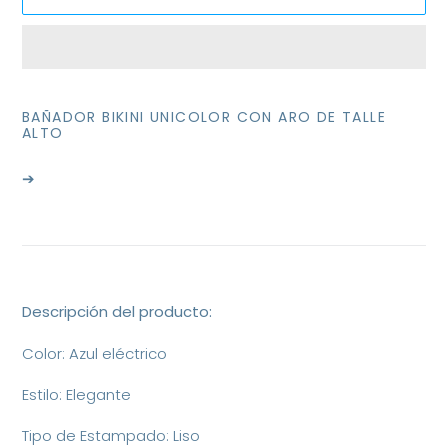
Agregando
el
BAÑADOR BIKINI UNICOLOR CON ARO DE TALLE
producto
ALTO
a
tu
➔
carrito
de
compra
Descripción del producto:
Color: Azul eléctrico
Estilo: Elegante
Tipo de Estampado: Liso