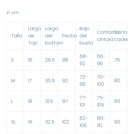
in cm :
Largo
Largo
Bajo
Contorno
Contor
Talla
de
del
Pecho
del
cintura
caderas
Top
bottom
busto
68-
66-
S
16
29.5
88
76
92
96
72-
70-
M
17
30.5
92
80
96
100
77-
75-
L
18
31.5
97
85
101
105
82-
80-
XL
19
32.5
102
90
106
110